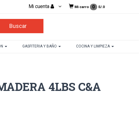
Mi cuenta
0
Mi carro
S/.
0
ON
GASFITERIA Y BAÑO
COCINA Y LIMPIEZA
ADERA 4LBS C&A