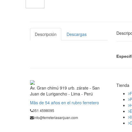
Descripc
Descripción
Descargas
Especif
Tienda
Av. Gran chimú 919 urb. zárate - San
F
Juan de Lurigancho - Lima - Perú
P
Mås de 54 años en el rubro ferretero
H
051 4598095
E
I
info@ferreteriasanjuan.com
G