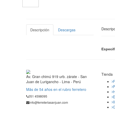
Descripc
Descripción
Descargas
Especif
Tienda
Av. Gran chimú 919 urb. zárate - San
F
Juan de Lurigancho - Lima - Perú
P
Mås de 54 años en el rubro ferretero
H
051 4598095
E
I
info@ferreteriasanjuan.com
G