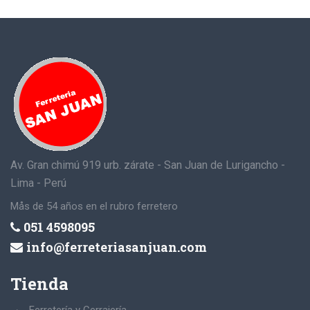
Av. Gran chimú 919 urb. zárate - San Juan de Lurigancho -
Lima - Perú
Mås de 54 años en el rubro ferretero
051 4598095
info@ferreteriasanjuan.com
Tienda