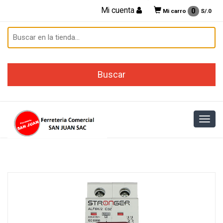
Mi cuenta
0
Mi carro
S/.
0