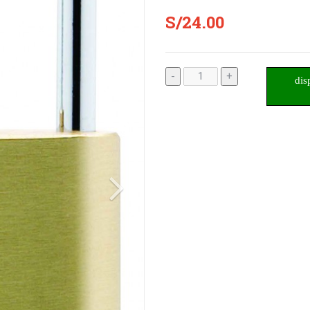
S/24.00
-
+
dis