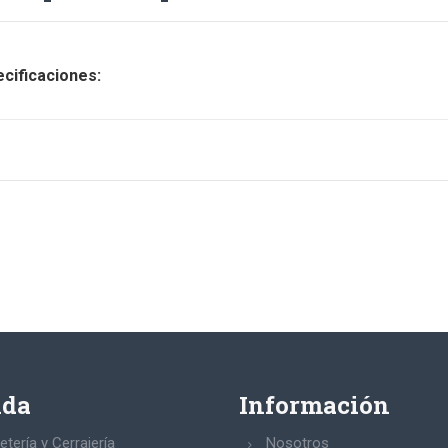
cificaciones:
nda
Información
etería y Cerrajería
Nosotros