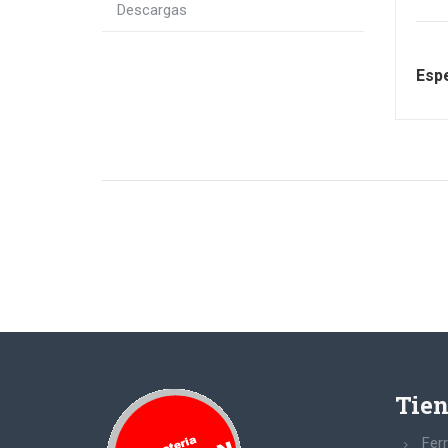
Descargas
Espe
Tie
Ferr