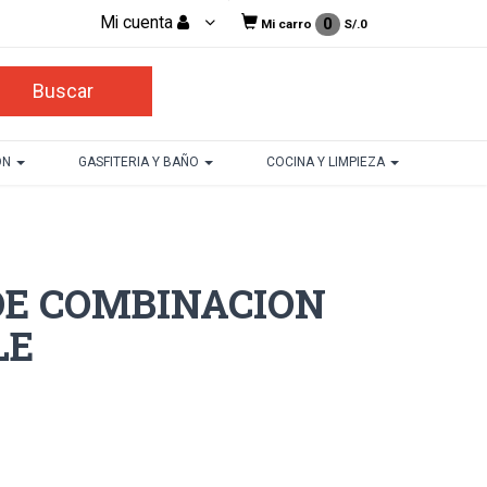
Mi cuenta
0
Mi carro
S/.
0
ON
GASFITERIA Y BAÑO
COCINA Y LIMPIEZA
E COMBINACION
LE