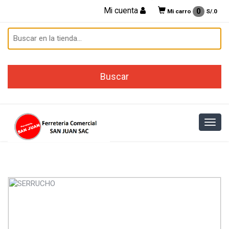
Mi cuenta
0
Mi carro
S/.
0