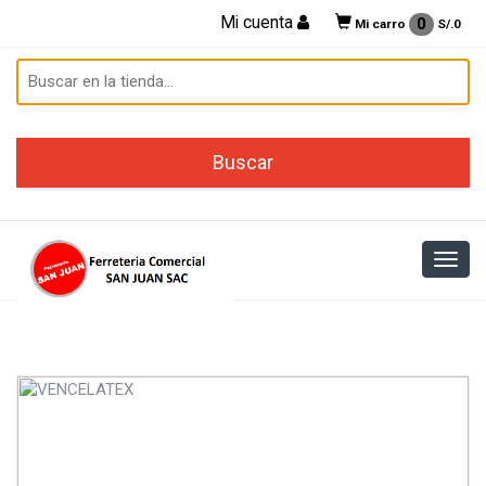
Mi cuenta
0
Mi carro
S/.
0