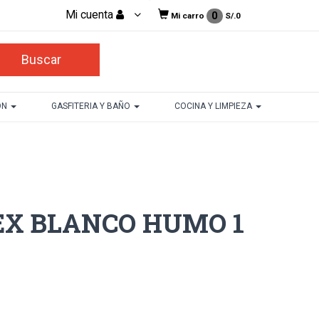
Mi cuenta
0
Mi carro
S/.
0
ON
GASFITERIA Y BAÑO
COCINA Y LIMPIEZA
X BLANCO HUMO 1