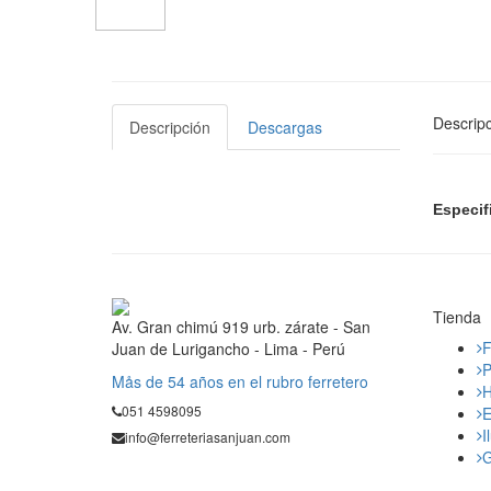
Descripc
Descripción
Descargas
Especif
Tienda
Av. Gran chimú 919 urb. zárate - San
F
Juan de Lurigancho - Lima - Perú
P
Mås de 54 años en el rubro ferretero
H
051 4598095
E
I
info@ferreteriasanjuan.com
G