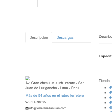
Descripc
Descripción
Descargas
Especif
Tienda
Av. Gran chimú 919 urb. zárate - San
F
Juan de Lurigancho - Lima - Perú
P
Mås de 54 años en el rubro ferretero
H
051 4598095
E
I
info@ferreteriasanjuan.com