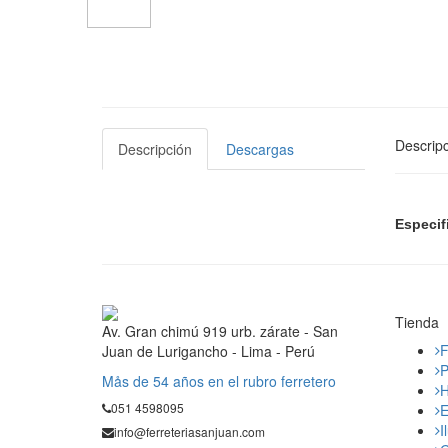
Descripc
Descripción
Descargas
Especif
Tienda
Av. Gran chimú 919 urb. zárate - San
F
Juan de Lurigancho - Lima - Perú
P
Mås de 54 años en el rubro ferretero
H
051 4598095
E
I
info@ferreteriasanjuan.com