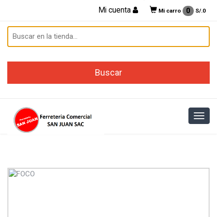
Mi cuenta
0
Mi carro
S/.
0