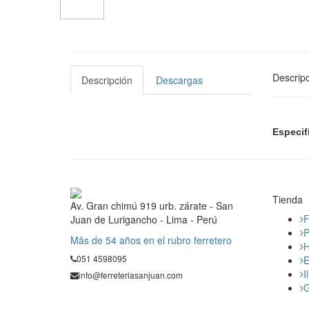
Descripc
Descripción
Descargas
Especif
Tienda
Av. Gran chimú 919 urb. zárate - San
F
Juan de Lurigancho - Lima - Perú
P
Mås de 54 años en el rubro ferretero
H
051 4598095
E
I
info@ferreteriasanjuan.com
G