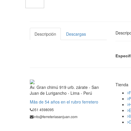
Descripc
Descripción
Descargas
Especif
Tienda
Av. Gran chimú 919 urb. zárate - San
F
Juan de Lurigancho - Lima - Perú
P
Mås de 54 años en el rubro ferretero
H
051 4598095
E
I
info@ferreteriasanjuan.com
G