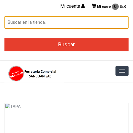
Mi cuenta
0
Mi carro
S/.
0