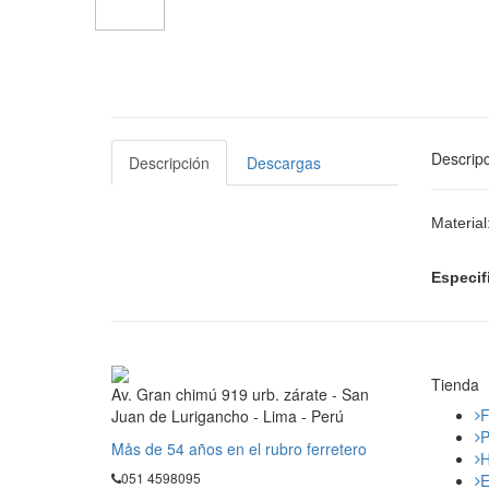
Descripc
Descripción
Descargas
Material
Especif
Tienda
Av. Gran chimú 919 urb. zárate - San
F
Juan de Lurigancho - Lima - Perú
P
Mås de 54 años en el rubro ferretero
H
051 4598095
E