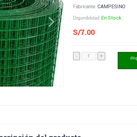
Fabricante:
CAMPESINO
Disponibilidad:
En Stock
S/7.00
-
+
dis