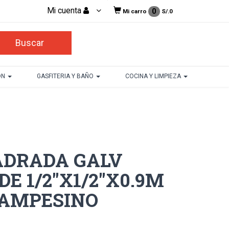
Mi cuenta
0
Mi carro
S/.
0
ON
GASFITERIA Y BAÑO
COCINA Y LIMPIEZA
ADRADA GALV
E 1/2"X1/2"X0.9M
CAMPESINO