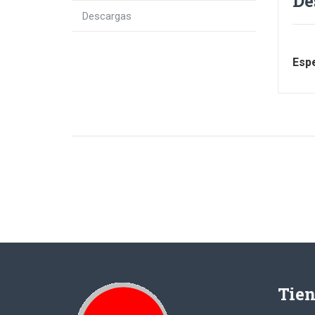
De
Descargas
Espe
Tie