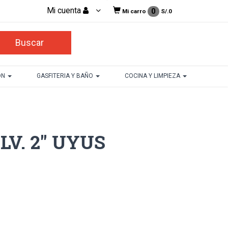
Mi cuenta
0
Mi carro
S/.
0
ON
GASFITERIA Y BAÑO
COCINA Y LIMPIEZA
V. 2" UYUS