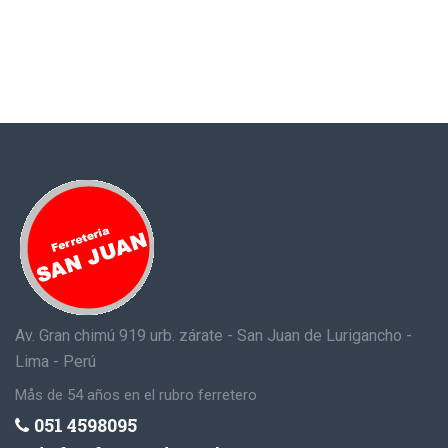
Av. Gran chimú 919 urb. zárate - San Juan de Lurigancho -
Lima - Perú
Mås de 54 años en el rubro ferretero
051 4598095