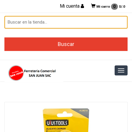
Mi cuenta
0
Mi carro
S/.
0