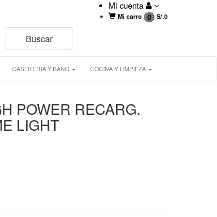
Mi cuenta
0
Mi carro
S/.
0
GASFITERIA Y BAÑO
COCINA Y LIMPIEZA
GH POWER RECARG.
ME LIGHT