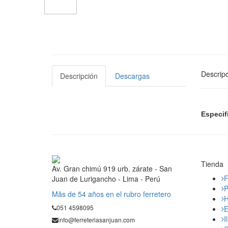
Descripc
Descripción
Descargas
Especif
Tienda
Av. Gran chimú 919 urb. zárate - San
F
Juan de Lurigancho - Lima - Perú
P
Mås de 54 años en el rubro ferretero
H
051 4598095
E
I
info@ferreteriasanjuan.com