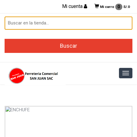
Mi cuenta
0
Mi carro
S/.
0