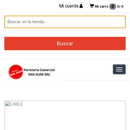
Mi cuenta
0
Mi carro
S/.
0