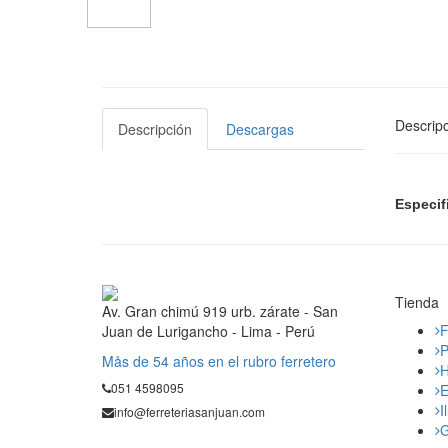
Descripc
Descripción
Descargas
Especif
Tienda
Av. Gran chimú 919 urb. zárate - San
F
Juan de Lurigancho - Lima - Perú
P
Mås de 54 años en el rubro ferretero
H
051 4598095
E
I
info@ferreteriasanjuan.com
G