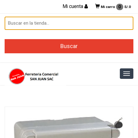
Mi cuenta
0
Mi carro
S/.
0