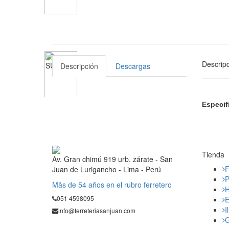
Descripc
Descripción
Descargas
Especif
Tienda
Av. Gran chimú 919 urb. zárate - San
F
Juan de Lurigancho - Lima - Perú
P
Mås de 54 años en el rubro ferretero
H
051 4598095
E
I
info@ferreteriasanjuan.com
G