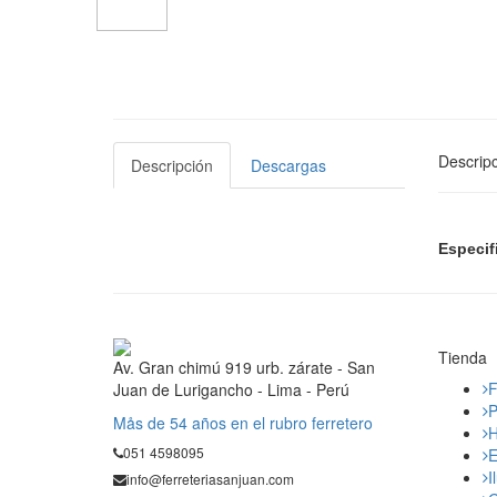
Descripc
Descripción
Descargas
Especif
Tienda
Av. Gran chimú 919 urb. zárate - San
F
Juan de Lurigancho - Lima - Perú
P
Mås de 54 años en el rubro ferretero
H
051 4598095
E
I
info@ferreteriasanjuan.com