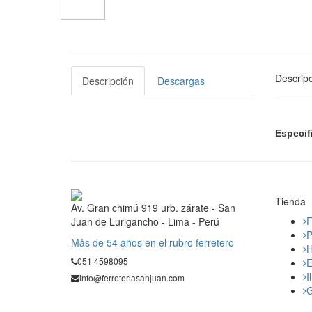
Descripc
Descripción
Descargas
Especif
Tienda
Av. Gran chimú 919 urb. zárate - San
F
Juan de Lurigancho - Lima - Perú
P
Mås de 54 años en el rubro ferretero
H
051 4598095
E
I
info@ferreteriasanjuan.com
G