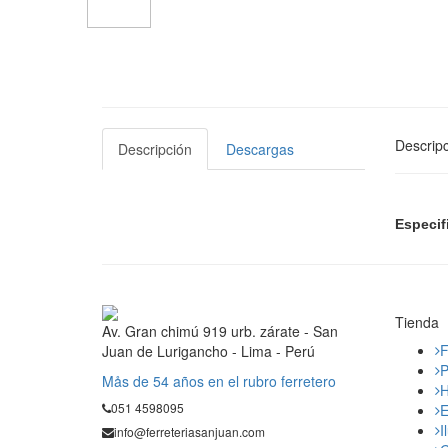
Descripc
Descripción
Descargas
Especif
Tienda
Av. Gran chimú 919 urb. zárate - San
F
Juan de Lurigancho - Lima - Perú
P
Mås de 54 años en el rubro ferretero
H
051 4598095
E
I
info@ferreteriasanjuan.com