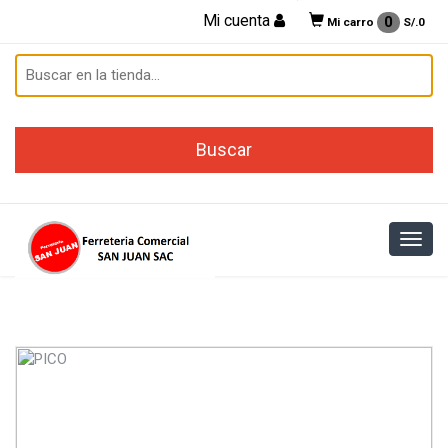
Mi cuenta
0
Mi carro
S/.
0