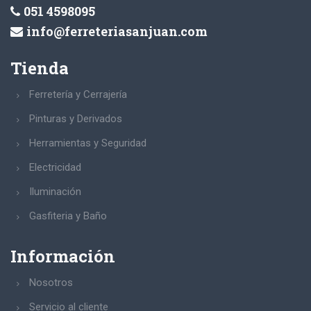
051 4598095
info@ferreteriasanjuan.com
Tienda
Ferretería y Cerrajería
Pinturas y Derivados
Herramientas y Seguridad
Electricidad
Iluminación
Gasfiteria y Baño
Información
Nosotros
Servicio al cliente