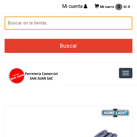
Mi cuenta
0
Mi carro
S/.
0