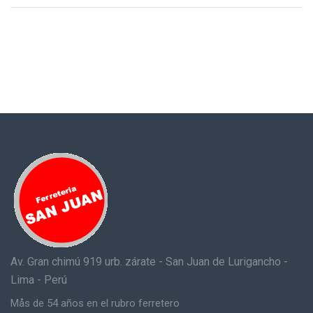
Av. Gran chimú 919 urb. zárate - San Juan de Lurigancho -
Lima - Perú
Mås de 54 años en el rubro ferretero