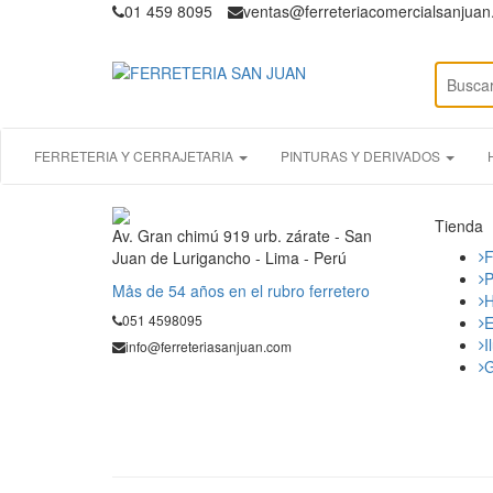
01 459 8095
ventas@ferreteriacomercialsanjua
FERRETERIA Y CERRAJETARIA
PINTURAS Y DERIVADOS
Tienda
Av. Gran chimú 919 urb. zárate - San
F
Juan de Lurigancho - Lima - Perú
P
Mås de 54 años en el rubro ferretero
H
051 4598095
E
I
info@ferreteriasanjuan.com
G