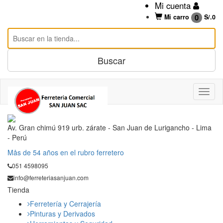
Mi cuenta
0
Mi carro
S/.
0
Av. Gran chimú 919 urb. zárate - San Juan de Lurigancho - Lima
- Perú
Mås de 54 años en el rubro ferretero
051 4598095
info@ferreteriasanjuan.com
Tienda
Ferretería y Cerrajería
Pinturas y Derivados