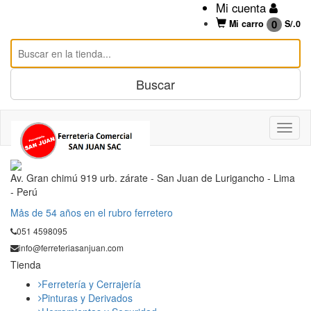
Mi cuenta
0
Mi carro
S/.
0
Av. Gran chimú 919 urb. zárate - San Juan de Lurigancho - Lima
- Perú
Mås de 54 años en el rubro ferretero
051 4598095
info@ferreteriasanjuan.com
Tienda
Ferretería y Cerrajería
Pinturas y Derivados