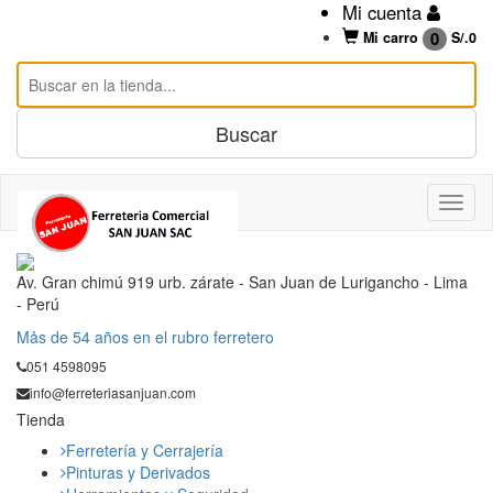
Mi cuenta
0
Mi carro
S/.
0
Av. Gran chimú 919 urb. zárate - San Juan de Lurigancho - Lima
- Perú
Mås de 54 años en el rubro ferretero
051 4598095
info@ferreteriasanjuan.com
Tienda
Ferretería y Cerrajería
Pinturas y Derivados