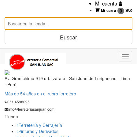
Mi cuenta
0
Mi carro
S/.
0
Av. Gran chimú 919 urb. zárate - San Juan de Lurigancho - Lima
- Perú
Mås de 54 años en el rubro ferretero
051 4598095
info@ferreteriasanjuan.com
Tienda
Ferretería y Cerrajería
Pinturas y Derivados