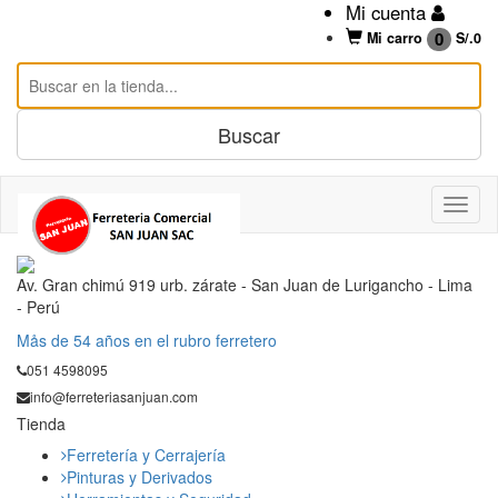
Mi cuenta
0
Mi carro
S/.
0
Av. Gran chimú 919 urb. zárate - San Juan de Lurigancho - Lima
- Perú
Mås de 54 años en el rubro ferretero
051 4598095
info@ferreteriasanjuan.com
Tienda
Ferretería y Cerrajería
Pinturas y Derivados