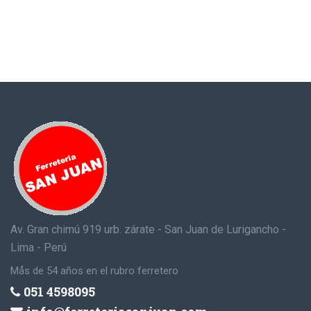
Av. Gran chimú 919 urb. zárate - San Juan de Lurigancho -
Lima - Perú
Mås de 54 años en el rubro ferretero
051 4598095