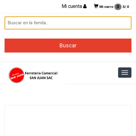
Mi cuenta
0
Mi carro
S/.
0