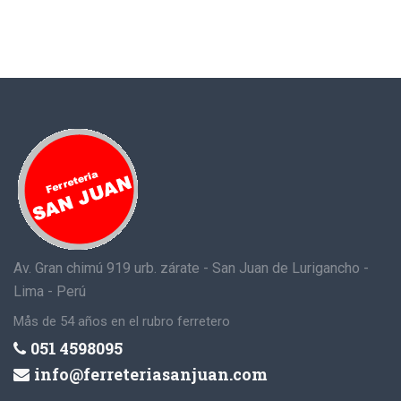
Av. Gran chimú 919 urb. zárate - San Juan de Lurigancho -
Lima - Perú
Mås de 54 años en el rubro ferretero
051 4598095
info@ferreteriasanjuan.com