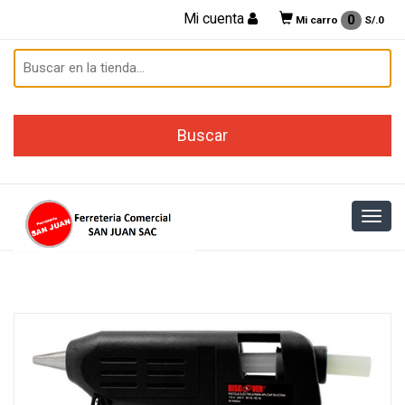
Mi cuenta
0
Mi carro
S/.
0