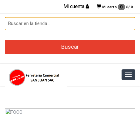
Mi cuenta
0
Mi carro
S/.
0