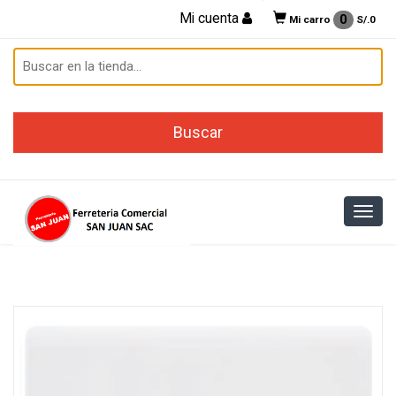
Mi cuenta
0
Mi carro
S/.
0