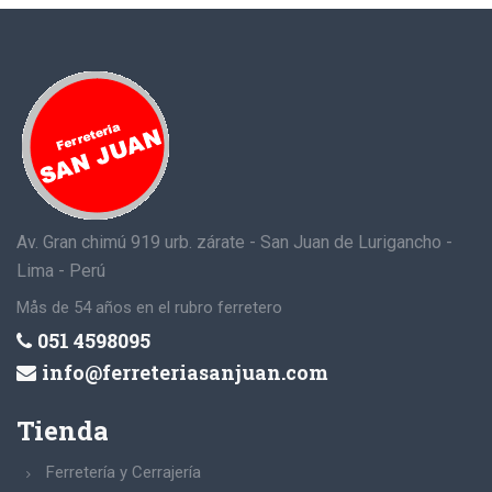
Av. Gran chimú 919 urb. zárate - San Juan de Lurigancho -
Lima - Perú
Mås de 54 años en el rubro ferretero
051 4598095
info@ferreteriasanjuan.com
Tienda
Ferretería y Cerrajería