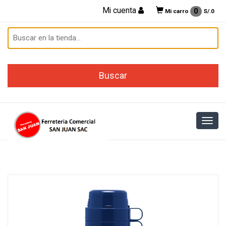
Mi cuenta
0
Mi carro
S/.
0