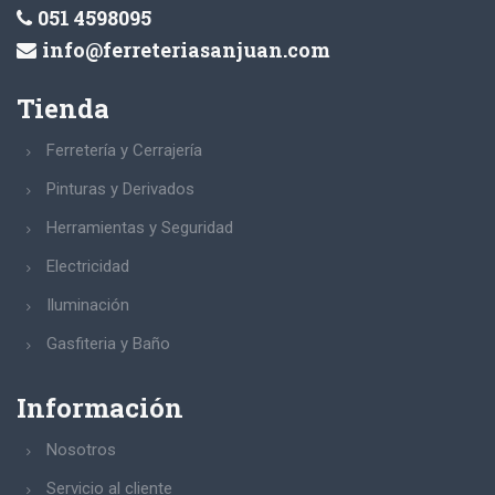
051 4598095
info@ferreteriasanjuan.com
Tienda
Ferretería y Cerrajería
Pinturas y Derivados
Herramientas y Seguridad
Electricidad
Iluminación
Gasfiteria y Baño
Información
Nosotros
Servicio al cliente