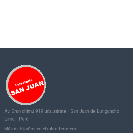
Av. Gran chimú 919 urb. zárate - San Juan de Lurigancho -
Lima - Perú
Mås de 54 años en el rubro ferretero