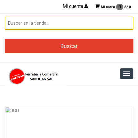
Mi cuenta
0
Mi carro
S/.
0