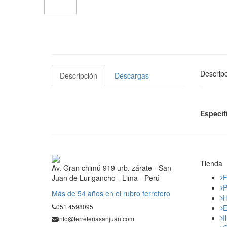
Descripc
Descripción
Descargas
Especif
Tienda
Av. Gran chimú 919 urb. zárate - San
F
Juan de Lurigancho - Lima - Perú
P
Mås de 54 años en el rubro ferretero
H
051 4598095
E
I
info@ferreteriasanjuan.com