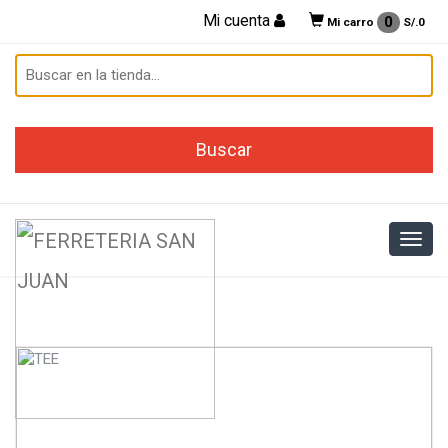
Mi cuenta
0
Mi carro
S/.
0