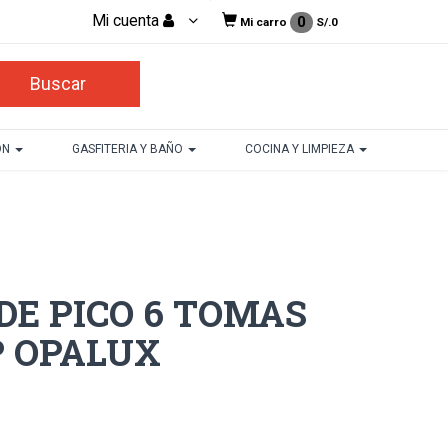
Mi cuenta
0
Mi carro
S/.
0
ON
GASFITERIA Y BAÑO
COCINA Y LIMPIEZA
DE PICO 6 TOMAS
P OPALUX