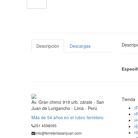
Descripc
Descripción
Descargas
Especif
Tienda
Av. Gran chimú 919 urb. zárate - San
F
Juan de Lurigancho - Lima - Perú
P
Mås de 54 años en el rubro ferretero
H
051 4598095
E
I
info@ferreteriasanjuan.com