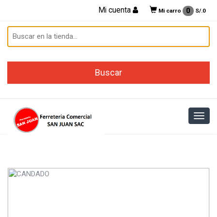
Mi cuenta
0
Mi carro
S/.
0