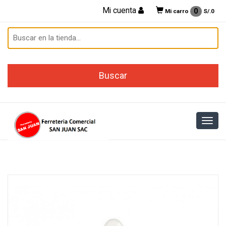
Mi cuenta
0
Mi carro
S/.
0