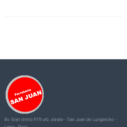
Av. Gran chimú 919 urb. zárate - San Juan de Lurigancho -
Lima - Perú