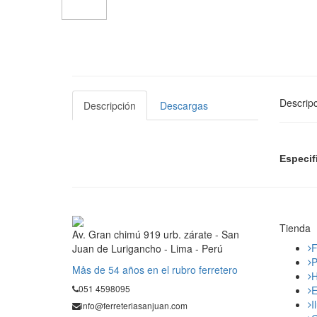
Descripc
Descripción
Descargas
Especif
Tienda
Av. Gran chimú 919 urb. zárate - San
F
Juan de Lurigancho - Lima - Perú
P
Mås de 54 años en el rubro ferretero
H
051 4598095
E
I
info@ferreteriasanjuan.com