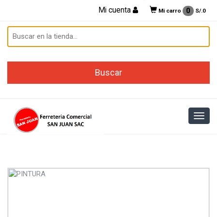
Mi cuenta
0
Mi carro
S/.
0